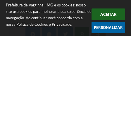
Prefeitura de Varginha - MG e os cookies: nosso
site usa cookies para melhorar a sua experiência de
ACEITAR
navegação. Ao continuar você concorda com a
COMPARTILHAR
nossa
Política de Cookies
e
Privacidade
.
PERSONALIZAR
Telefone: (35) 3690-2000
Endereço: Rua Júlio Paulo Marcellini, nº 50 | CEP: 37018-050
Atendimento de Segunda-feira a Sexta-feira das 07h30 as 17h30
CNPJ: 18.240.119/0001-05
Prefeitura de Varginha - MG