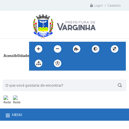
Login / Cadastro
Acessibilidade
BUSCA DO SITE:
MENU