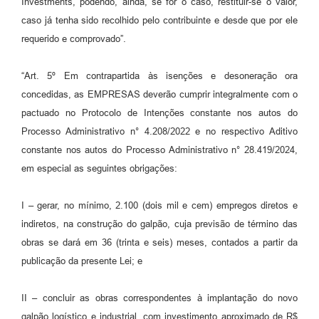
Investments, podendo, ainda, se for o caso, restituir-se o valor,
caso já tenha sido recolhido pelo contribuinte e desde que por ele
requerido e comprovado”.
“Art. 5º Em contrapartida às isenções e desoneração ora
concedidas, as EMPRESAS deverão cumprir integralmente com o
pactuado no Protocolo de Intenções constante nos autos do
Processo Administrativo n° 4.208/2022 e no respectivo Aditivo
constante nos autos do Processo Administrativo n° 28.419/2024,
em especial as seguintes obrigações:
I – gerar, no mínimo, 2.100 (dois mil e cem) empregos diretos e
indiretos, na construção do galpão, cuja previsão de término das
obras se dará em 36 (trinta e seis) meses, contados a partir da
publicação da presente Lei; e
II – concluir as obras correspondentes à implantação do novo
galpão logístico e industrial, com investimento aproximado de R$