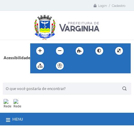
Login / Cadastro
Acessibilidade
BUSCA DO SITE:
MENU