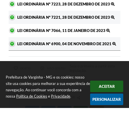
LEI ORDINÁRIA Nº 7223, 28 DE DEZEMBRO DE 2023
LEI ORDINÁRIA Nº 7221, 28 DE DEZEMBRO DE 2023
LEI ORDINÁRIA Nº 7066, 11 DE JANEIRO DE 2023
LEI ORDINÁRIA Nº 6900, 04 DE NOVEMBRO DE 2021
Seja o primeiro a curtir esta
GOSTEI
NÃO GOSTEI
legislação.
Prefeitura de Varginha - MG e os cookies: nosso
site usa cookies para melhorar a sua experiência de
ACEITAR
navegação. Ao continuar você concorda com a
nossa
Política de Cookies
e
Privacidade
.
COMPARTILHAR
PERSONALIZAR