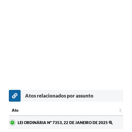
Atos relacionados por assunto
c
Ato
Ato
LEI ORDINÁRIA Nº 7353, 22 DE JANEIRO DE 2025