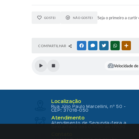
Seja o primeiro a curtir 
GOSTEI
NÃO GOSTEI
COMPARTILHAR
FACEBOOK
MESSENGER
TWITTER
WHATSAPP
OUTR
Velocidade de 
Localização
Rua Júlio Paulo Marcellini, nº 50 -
CEP: 37018-050
Atendimento
Atendimento de Segunda-feira a
Sexta-feira das 07h30 as 17h30
Contato