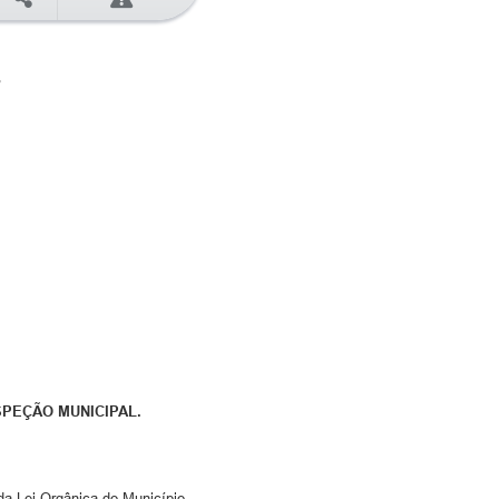
4
SPEÇÃO MUNICIPAL.
 da Lei Orgânica do Município,