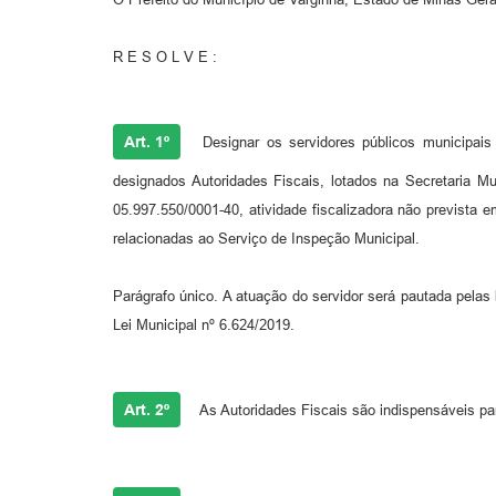
R E S O L V E :
Art. 1º
Designar os servidores públicos munici
designados Autoridades Fiscais, lotados na Secretaria M
05.997.550/0001-40, atividade fiscalizadora não prevista 
relacionadas ao Serviço de Inspeção Municipal.
Parágrafo único. A atuação do servidor será pautada pelas
Lei Municipal nº 6.624/2019.
Art. 2º
As Autoridades Fiscais são indispensáveis par