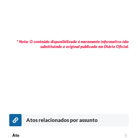
* Nota: O conteúdo disponibilizado é meramente informativo não
substituindo o original publicado em Diário Oficial.
Atos relacionados por assunto
c
Ato