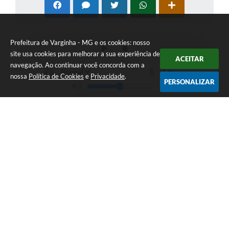
Prefeitura de Varginha - MG e os cookies: nosso
site usa cookies para melhorar a sua experiência de
ACEITAR
navegação. Ao continuar você concorda com a
nossa
Política de Cookies
e
Privacidade
.
PERSONALIZAR
Telefone: (35) 3690-2000
Endereço: Rua Júlio Paulo Marcellini, nº 50 | CEP: 37018-050
Atendimento de Segunda-feira a Sexta-feira das 07h30 as 17h30
CNPJ: 18.240.119/0001-05
Prefeitura de Varginha - MG
Versão do Sistema:
3.5.3 - 19/06/2026
Portal atualizado em:
07/08/2026 17:04
Dados Abertos