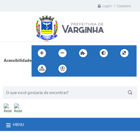
Login / Cadastro
Acessibilidade
BUSCA DO SITE:
MENU