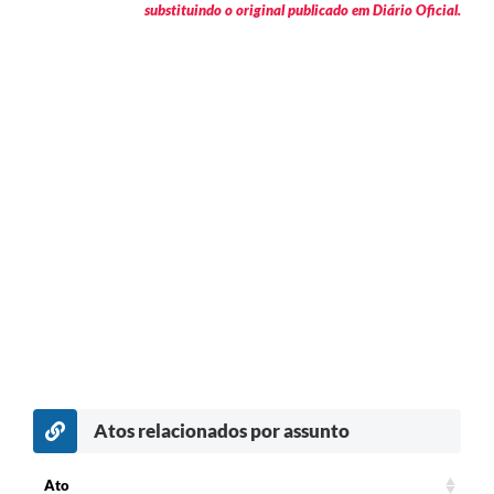
substituindo o original publicado em Diário Oficial.
Atos relacionados por assunto
c
Ato