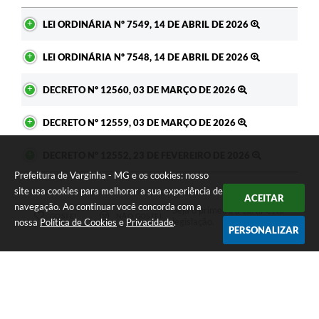
Ato
LEI ORDINÁRIA Nº 7549, 14 DE ABRIL DE 2026
LEI ORDINÁRIA Nº 7548, 14 DE ABRIL DE 2026
DECRETO Nº 12560, 03 DE MARÇO DE 2026
DECRETO Nº 12559, 03 DE MARÇO DE 2026
DECRETO Nº 12552, 23 DE FEVEREIRO DE 2026
Prefeitura de Varginha - MG e os cookies: nosso
site usa cookies para melhorar a sua experiência de
ACEITAR
navegação. Ao continuar você concorda com a
Seja o primeiro a curtir esta
GOSTEI
NÃO GOSTEI
legislação.
nossa
Política de Cookies
e
Privacidade
.
PERSONALIZAR
COMPARTILHAR