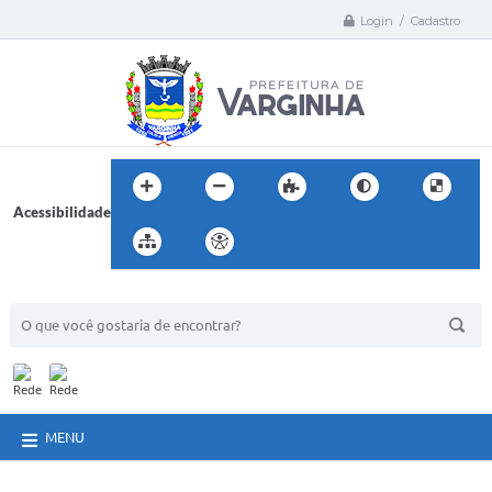
Login / Cadastro
Acessibilidade
BUSCA DO SITE:
MENU