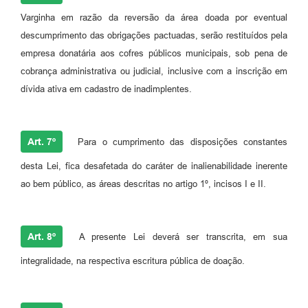
Varginha em razão da reversão da área doada por eventual
descumprimento das obrigações pactuadas, serão restituídos pela
empresa donatária aos cofres públicos municipais, sob pena de
cobrança administrativa ou judicial, inclusive com a inscrição em
dívida ativa em cadastro de inadimplentes.
Art. 7º
Para o cumprimento das disposições constantes
desta Lei, fica desafetada do caráter de inalienabilidade inerente
ao bem público, as áreas descritas no artigo 1º, incisos I e II.
Art. 8º
A presente Lei deverá ser transcrita, em sua
integralidade, na respectiva escritura pública de doação.