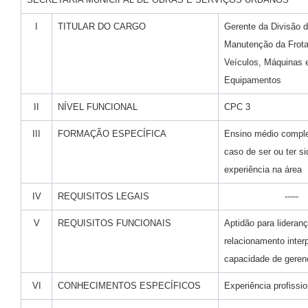
I
TITULAR DO CARGO
Gerente da Divisão 
Manutenção da Frota
Veículos, Máquinas 
Equipamentos
II
NÍVEL FUNCIONAL
CPC 3
III
FORMAÇÃO ESPECÍFICA
Ensino médio comple
caso de ser ou ter si
experiência na área
IV
REQUISITOS LEGAIS
-----
V
REQUISITOS FUNCIONAIS
Aptidão para lideran
relacionamento inter
capacidade de geren
VI
CONHECIMENTOS ESPECÍFICOS
Experiência profissio