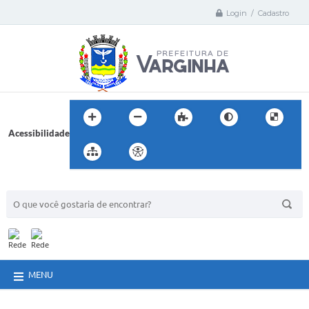
Login / Cadastro
Acessibilidade
BUSCA DO SITE:
MENU