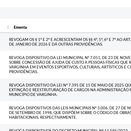
c
Ementa
Ementa
REVOGAM OS § 1º E 2º E ACRESCENTAM OS §§ 4º, 5º, 6º E 7º AO ART
DE JANEIRO DE 2026 E DÁ OUTRAS PROVIDÊNCIAS.
REVOGA DISPOSITIVO DA LEI MUNICIPAL N° 7.051, DE 23 DE NOV
SOBRE CONCESSÃO DE AJUDA DE CUSTO A PESSOAS FÍSICAS QUE 
VARGINHA EM EVENTOS ESPORTIVOS, CULTURAIS, ARTÍSTICOS E CI
PROVIDÊNCIAS.
REVOGA DISPOSITIVO DA LEI N° 7.395 DE 15 DE MAIO DE 2025 QU
EXTINÇÃO E REESTRUTURAÇÃO DE CARGOS NA ADMINISTRAÇÃO PÚ
MUNICÍPIO DE VARGINHA.
REVOGA DISPOSITIVOS DAS LEIS MUNICIPAIS Nº 3.006, DE 27 DE M
DE SETEMBRO DE 1998, QUE DISPÕEM SOBRE O CÓDIGO DE OBRA
HABITACIONAIS, RESPECTIVAMENTE.
REVOGA DISPOSITIVOS DO DECRETO MUNICIPAL N° 11.595/2023.