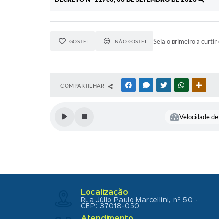
Seja o primeiro a curtir 
GOSTEI
NÃO GOSTEI
COMPARTILHAR
FACEBOOK
MESSENGER
TWITTER
WHATSAPP
OUTR
Velocidade de 
Localização
Rua Júlio Paulo Marcellini, nº 50 -
CEP: 37018-050
Atendimento