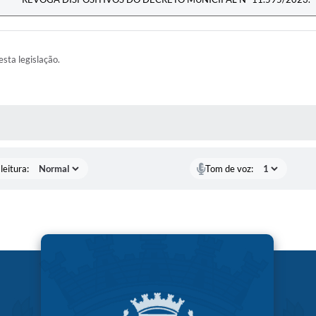
esta legislação.
AS MÍDIAS
leitura:
Tom de voz: