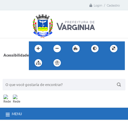
Login / Cadastro
Acessibilidade
BUSCA DO SITE:
MENU