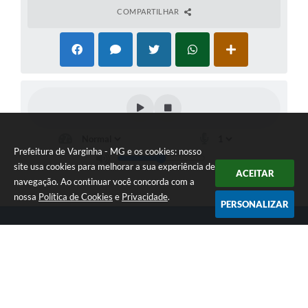
COMPARTILHAR
Prefeitura de Varginha - MG e os cookies: nosso
site usa cookies para melhorar a sua experiência de
ACEITAR
navegação. Ao continuar você concorda com a
nossa
Política de Cookies
e
Privacidade
.
PERSONALIZAR
Telefone: (35) 3690-2000
Endereço: Rua Júlio Paulo Marcellini, nº 50 | CEP: 37018-050
Atendimento de Segunda-feira a Sexta-feira das 07h30 as 17h30
CNPJ: 18.240.119/0001-05
Prefeitura de Varginha - MG