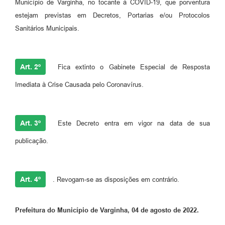
Município de Varginha, no tocante à COVID-19, que porventura
estejam previstas em Decretos, Portarias e/ou Protocolos
Sanitários Municipais.
Art. 2º
Fica extinto o Gabinete Especial de Resposta
Imediata à Crise Causada pelo Coronavírus.
Art. 3º
Este Decreto entra em vigor na data de sua
publicação.
Art. 4º
. Revogam-se as disposições em contrário.
Prefeitura do Município de Varginha, 04 de agosto de 2022.