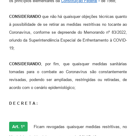
os princípios elementares da
Constituição Federal
de 1988;
CONSIDERANDO
que não há quaisquer objeções técnicas quanto
à possibilidade de se retirar as medidas restritivas no tocante ao
Coronavírus, conforme se depreende do Memorando nº 83/2022,
oriundo da Superintendência Especial de Enfrentamento à COVID-
19;
CONSIDERANDO
, por fim, que quaisquer medidas sanitárias
tomadas para o combate ao Coronavírus são constantemente
revisadas, podendo ser ampliadas, restringidas ou retiradas, de
acordo com o cenário epidemiológico;
D E C R E T A :
Art. 1º
Ficam revogadas quaisquer medidas restritivas, no