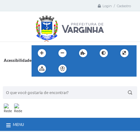
Login / Cadastro
Acessibilidade
BUSCA DO SITE:
MENU