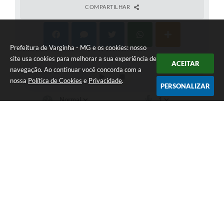
COMPARTILHAR
Prefeitura de Varginha - MG e os cookies: nosso
site usa cookies para melhorar a sua experiência de
ACEITAR
navegação. Ao continuar você concorda com a
nossa
Política de Cookies
e
Privacidade
.
PERSONALIZAR
Telefone: (35) 3690-2000
Endereço: Rua Júlio Paulo Marcellini, nº 50 | CEP: 37018-050
Atendimento de Segunda-feira a Sexta-feira das 07h30 as 17h30
CNPJ: 18.240.119/0001-05
Prefeitura de Varginha - MG
Versão do Sistema:
3.5.3 - 19/06/2026