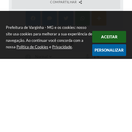
COMPARTILHAR
Prefeitura de Varginha - MG e os cookies: nosso
site usa cookies para melhorar a sua experiência de
ACEITAR
navegação. Ao continuar você concorda com a
nossa
Política de Cookies
e
Privacidade
.
PERSONALIZAR
Telefone: (35) 3690-2000
Endereço: Rua Júlio Paulo Marcellini, nº 50 | CEP: 37018-050
Atendimento de Segunda-feira a Sexta-feira das 07h30 as 17h30
CNPJ: 18.240.119/0001-05
Prefeitura de Varginha - MG
Versão do Sistema:
3.5.3 - 19/06/2026