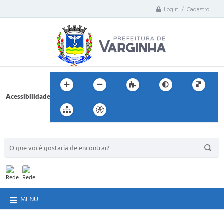
Login / Cadastro
Acessibilidade
BUSCA DO SITE:
MENU