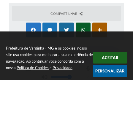
COMPARTILHAR
Prefeitura de Varginha - MG e os cookies: nosso
site usa cookies para melhorar a sua experiência de
ACEITAR
navegação. Ao continuar você concorda com a
nossa
Política de Cookies
e
Privacidade
.
PERSONALIZAR
Telefone: (35) 3690-2000
Endereço: Rua Júlio Paulo Marcellini, nº 50 | CEP: 37018-050
Atendimento de Segunda-feira a Sexta-feira das 07h30 as 17h30
CNPJ: 18.240.119/0001-05
Prefeitura de Varginha - MG