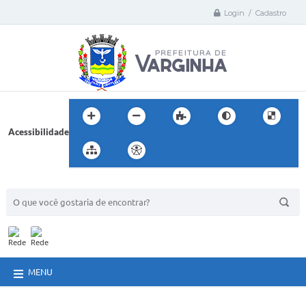
Login / Cadastro
Acessibilidade
BUSCA DO SITE:
MENU