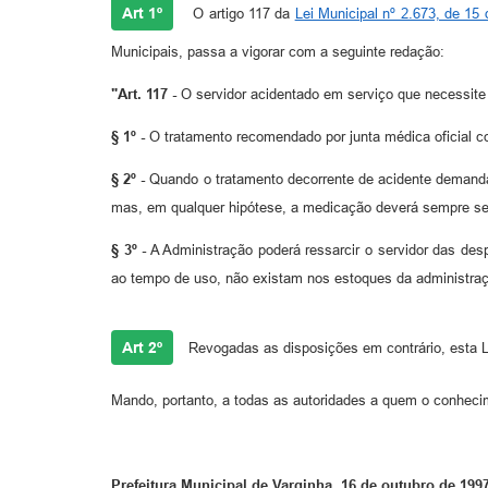
Art 1º
O artigo 117 da
Lei Municipal nº 2.673, de 1
Municipais, passa a vigorar com a seguinte redação:
"Art. 117 -
O servidor acidentado em serviço que necessite d
§ 1º -
O tratamento recomendado por junta médica oficial c
§ 2º -
Quando o tratamento decorrente de acidente demandar
mas, em qualquer hipótese, a medicação deverá sempre ser p
§ 3º -
A Administração poderá ressarcir o servidor das des
ao tempo de uso, não existam nos estoques da administraç
Art 2º
Revogadas as disposições em contrário, esta L
Mando, portanto, a todas as autoridades a quem o conheci
Prefeitura Municipal de Varginha, 16 de outubro de 1997