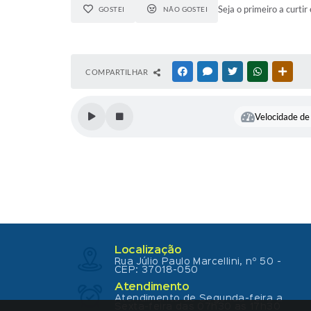
Seja o primeiro a curtir 
GOSTEI
NÃO GOSTEI
COMPARTILHAR
FACEBOOK
MESSENGER
TWITTER
WHATSAPP
OUTR
Velocidade de 
Localização
Rua Júlio Paulo Marcellini, nº 50 -
CEP: 37018-050
Atendimento
Atendimento de Segunda-feira a
Sexta-feira das 07h30 as 17h30