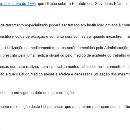
5 de dezembro de 1995
, que Dispõe sobre o Estatuto dos Servidores Públicos
e tratamento especializado poderá ser tratado em instituição privada à cont
onstitui medida de exceção e somente será admissível quando inexistirem me
 a utilização de medicamentos, estes serão fornecidos pela Administração, 
rescrita pela junta médica oficial ou pelo médico de acidente do trabalho d
pesas que este realizou com os medicamentos utilizados no tratamento oriu
ão e que o Laudo Médico ateste a efetiva e necessária utilização dos mesmo
ei entra em vigor na data de sua publicação.
mento e execução desta Lei pertencer, que a cumpram e a façam cumprir, tã
.