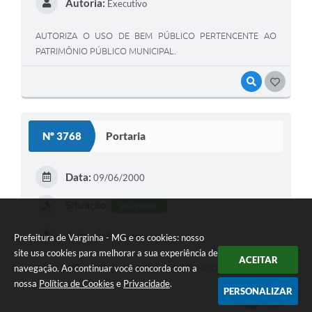
Autoria:
Executivo
AUTORIZA O USO DE BEM PÚBLICO PERTENCENTE AO
PATRIMÔNIO PÚBLICO MUNICIPAL.
VISUALIZAR
GOSTEI
Nº 3768
Portaria
Data:
09/06/2000
Situação:
EM VIGOR
Autoria:
Executivo
Prefeitura de Varginha - MG e os cookies: nosso
site usa cookies para melhorar a sua experiência de
ACEITAR
navegação. Ao continuar você concorda com a
TORNA SEM EFEITO NOMEAÇÕES DE FUNCIONÁRIOS
nossa
Política de Cookies
e
Privacidade
.
PERSONALIZAR
VISUALIZAR
GOSTEI