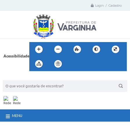
Login / Cadastro
Acessibilidade
BUSCA DO SITE:
MENU