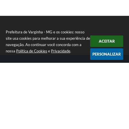
Prefeitura de Varginha - MG e os cookies: nosso
site usa cookies para melhorar a sua experiência de
ACEITAR
navegação. Ao continuar você concorda com a
nossa
Política de Cookies
e
Privacidade
.
PERSONALIZAR
Telefone: (35) 3690-2000
Endereço: Rua Júlio Paulo Marcellini, nº 50 | CEP: 37018-050
Atendimento de Segunda-feira a Sexta-feira das 07h30 as 17h30
CNPJ: 18.240.119/0001-05
Prefeitura de Varginha - MG
Versão do Sistema:
3.5.3 - 19/06/2026
Portal atualizado em:
07/08/2026 17:04
Dados Abertos
Copyright Instar - 2006-2026. Todos os direitos reservados -