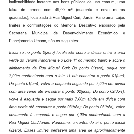
inalienabilidade inerente aos bens públicos de uso comum, uma
faixa de terreno com 49,00 m² (quarenta e nove metros
quadrados), localizada à Rua Miguel Curi, Jardim Panorama, cujos
limites e confrontações do Memorial Descritivo elaborado pela
Secretaria Municipal de Desenvolvimento Econômico e
Planejamento Urbano, são os seguintes:
Inicia-se no ponto 0(zero) localizado sobre a divisa entre a área
verde do Jardim Panorama e o Lote 11 do mesmo bairro e sobre o
alinhamento da Rua Miguel Curi; Do ponto 0(zero), segue por
7,00m confrontando com o lote 11 até encontrar o ponto 01(um);
Do ponto 01(um), volve à esquerda seguindo por 7,00m em divisa
com área verde até encontrar o ponto 02(dois); Do ponto 02(dois),
volve à esquerda e segue por mais 7,00m ainda em divisa com
área verde até encontrar o ponto 03(três); Do ponto 03(três), volve
novamente à esquerda e segue por 7,00m confrontando com a
Rua Miguel Curi/Jardim Panorama, encontrando aí o ponto inicial
0(zero). Esses limites perfazem uma área de aproximadamente