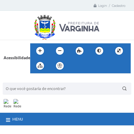
Login / Cadastro
Acessibilidade
BUSCA DO SITE:
MENU