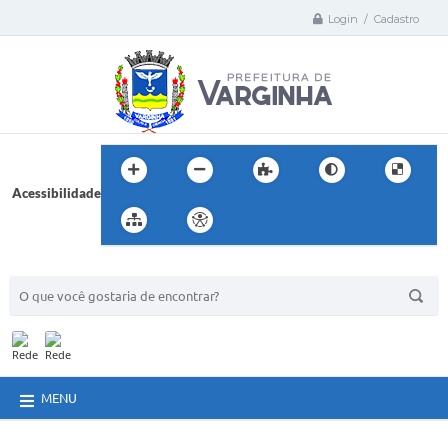
Login / Cadastro
Acessibilidade
BUSCA DO SITE:
MENU