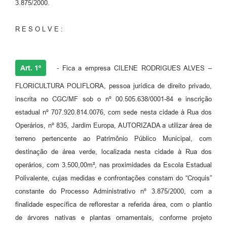
3.875/2000.
R E S O L V E :
Art. 1º
- Fica a empresa CILENE RODRIGUES ALVES –
FLORICULTURA POLIFLORA, pessoa jurídica de direito privado,
inscrita no CGC/MF sob o nº 00.505.638/0001-84 e inscrição
estadual nº 707.920.814.0076, com sede nesta cidade à Rua dos
Operários, nº 835, Jardim Europa, AUTORIZADA a utilizar área de
terreno pertencente ao Patrimônio Público Municipal, com
destinação de área verde, localizada nesta cidade à Rua dos
operários, com 3.500,00m², nas proximidades da Escola Estadual
Polivalente, cujas medidas e confrontações constam do “Croquis”
constante do Processo Administrativo nº 3.875/2000, com a
finalidade específica de reflorestar a referida área, com o plantio
de árvores nativas e plantas ornamentais, conforme projeto