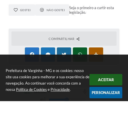
Seja o primeiro a curtir esta
GOSTEI
NÃO GOSTEI
legislação.
COMPARTILHAR
Prefeitura de Varginha - MG e os cookies: nosso
site usa cookies para melhorar a sua experiência de
ACEITAR
navegação. Ao continuar você concorda com a
nossa
Política de Cookies
e
Privacidade
.
PERSONALIZAR
Telefone: (35) 3690-2000
Endereço: Rua Júlio Paulo Marcellini, nº 50 | CEP: 37018-050