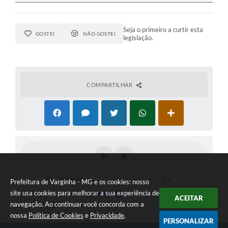
Seja o primeiro a curtir esta
GOSTEI
NÃO GOSTEI
legislação.
COMPARTILHAR
Prefeitura de Varginha - MG e os cookies: nosso
site usa cookies para melhorar a sua experiência de
ACEITAR
navegação. Ao continuar você concorda com a
nossa
Política de Cookies
e
Privacidade
.
PERSONALIZAR