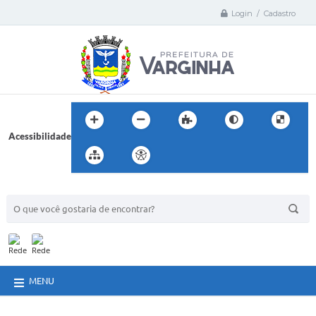
Login / Cadastro
Acessibilidade
BUSCA DO SITE:
MENU