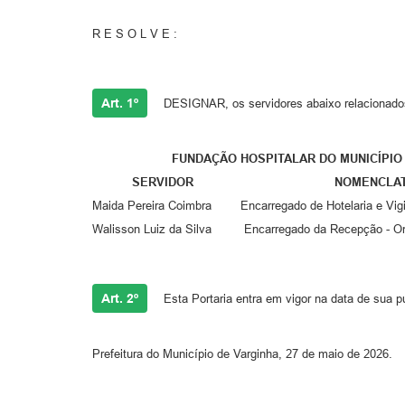
R E S O L V E :
Art. 1º
DESIGNAR, os servidores abaixo relacionados
FUNDAÇÃO HOSPITALAR DO MUNICÍPIO D
SERVIDOR NOMENC
Maida Pereira Coimbra Encarregado de Hotelaria e Vi
Walisson Luiz da Silva Encarregado da Recepção 
Art. 2º
Esta Portaria entra em vigor na data de sua p
Prefeitura do Município de Varginha, 27 de maio de 2026.