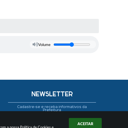
Volume
NEWSLETTER
Cadastre-se e receba informativos da
Prefeitura
ACEITAR
 com a nossa
Política de Cookies
e