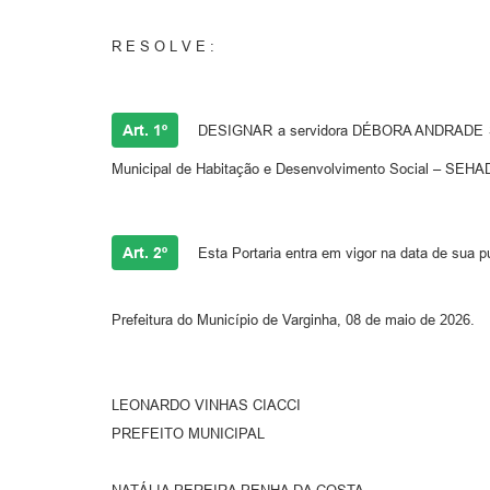
R E S O L V E :
Art. 1º
DESIGNAR a servidora DÉBORA ANDRADE SILVA
Municipal de Habitação e Desenvolvimento Social – SEHA
Art. 2º
Esta Portaria entra em vigor na data de sua p
Prefeitura do Município de Varginha, 08 de maio de 2026.
LEONARDO VINHAS CIACCI
PREFEITO MUNICIPAL