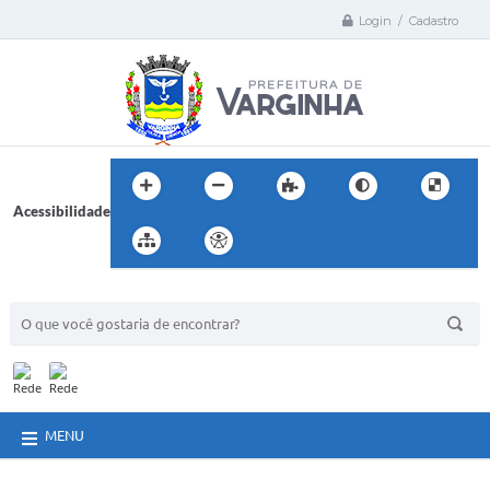
Login / Cadastro
Acessibilidade
BUSCA DO SITE:
MENU