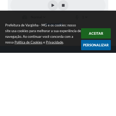
Prefeitura de Varginha - MG e os cookies: nosso
site usa cookies para melhorar a sua experiência de
ACEITAR
navegação. Ao continuar você concorda com a
nossa
Política de Cookies
e
Privacidade
.
PERSONALIZAR
Telefone: (35) 3690-2000
Endereço: Rua Júlio Paulo Marcellini, nº 50 | CEP: 37018-050
Atendimento de Segunda-feira a Sexta-feira das 07h30 as 17h30
CNPJ: 18.240.119/0001-05
Prefeitura de Varginha - MG
Versão do Sistema:
3.5.3 - 19/06/2026
Portal atualizado em:
07/08/2026 17:04
Dados Abertos
Copyright Instar - 2006-2026. Todos os direitos reservados -
Instar Tecnologia