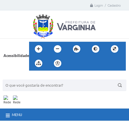
Login / Cadastro
Acessibilidade
BUSCA DO SITE:
MENU