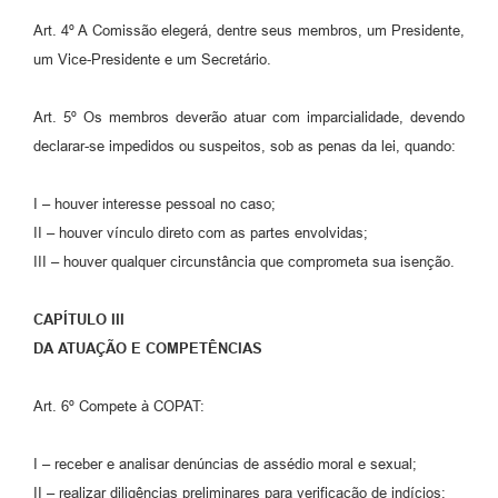
Art. 4º A Comissão elegerá, dentre seus membros, um Presidente,
um Vice-Presidente e um Secretário.
Art. 5º Os membros deverão atuar com imparcialidade, devendo
declarar-se impedidos ou suspeitos, sob as penas da lei, quando:
I – houver interesse pessoal no caso;
II – houver vínculo direto com as partes envolvidas;
III – houver qualquer circunstância que comprometa sua isenção.
CAPÍTULO III
DA ATUAÇÃO E COMPETÊNCIAS
Art. 6º Compete à COPAT:
I – receber e analisar denúncias de assédio moral e sexual;
II – realizar diligências preliminares para verificação de indícios;