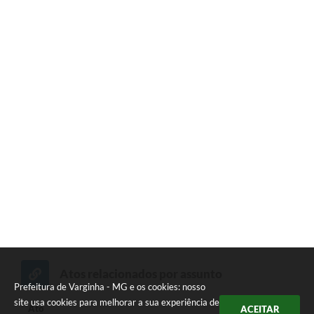
Atos relacionados por assunto
Prefeitura de Varginha - MG e os cookies: nosso
c
site usa cookies para melhorar a sua experiência de
Ato
ACEITAR