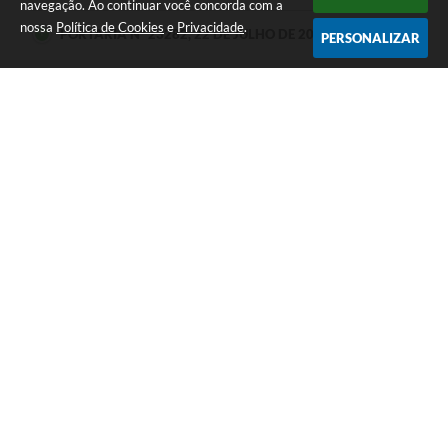
navegação. Ao continuar você concorda com a
Ato
nossa
Política de Cookies
e
Privacidade
.
PORTARIA Nº 23282, 22 DE JULHO DE 2026
PERSONALIZAR
DECRETO Nº 12667, 20 DE JULHO DE 2026
PORTARIA Nº 23203, 08 DE JULHO DE 2026
LEI ORDINÁRIA Nº 7595, 06 DE JULHO DE 2026
LEI ORDINÁRIA Nº 7594, 06 DE JULHO DE 2026
Seja o primeiro a curtir esta
GOSTEI
NÃO GOSTEI
legislação.
COMPARTILHAR