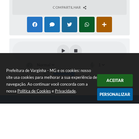
COMPARTILHAR
Prefeitura de Varginha - MG e os cookies: nosso
site usa cookies para melhorar a sua experiência de
ACEITAR
navegação. Ao continuar você concorda com a
nossa
Política de Cookies
e
Privacidade
.
PERSONALIZAR
Telefone: (35) 3690-2000
Endereço: Rua Júlio Paulo Marcellini, nº 50 | CEP: 37018-050
Atendimento de Segunda-feira a Sexta-feira das 07h30 as 17h30
CNPJ: 18.240.119/0001-05
Prefeitura de Varginha - MG