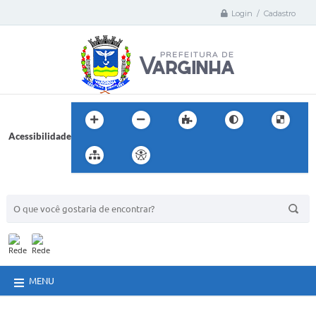
Login / Cadastro
Acessibilidade
BUSCA DO SITE:
MENU