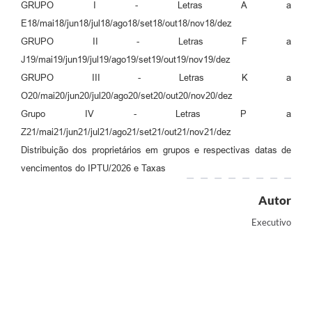
GRUPO I - Letras A a
E18/mai18/jun18/jul18/ago18/set18/out18/nov18/dez
GRUPO II - Letras F a
J19/mai19/jun19/jul19/ago19/set19/out19/nov19/dez
GRUPO III - Letras K a
O20/mai20/jun20/jul20/ago20/set20/out20/nov20/dez
Grupo IV - Letras P a
Z21/mai21/jun21/jul21/ago21/set21/out21/nov21/dez
Distribuição dos proprietários em grupos e respectivas datas de
vencimentos do IPTU/2026 e Taxas
Autor
Executivo