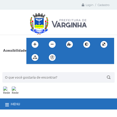
Login / Cadastro
Acessibilidade
BUSCA DO SITE:
MENU