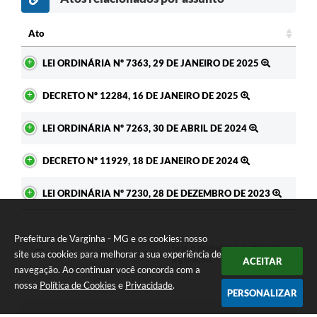
c
Ato
Ato
LEI ORDINÁRIA Nº 7363, 29 DE JANEIRO DE 2025
DECRETO Nº 12284, 16 DE JANEIRO DE 2025
LEI ORDINÁRIA Nº 7263, 30 DE ABRIL DE 2024
DECRETO Nº 11929, 18 DE JANEIRO DE 2024
LEI ORDINÁRIA Nº 7230, 28 DE DEZEMBRO DE 2023
Prefeitura de Varginha - MG e os cookies: nosso
Seja o primeiro a curtir esta
site usa cookies para melhorar a sua experiência de
GOSTEI
NÃO GOSTEI
legislação.
ACEITAR
navegação. Ao continuar você concorda com a
nossa
Política de Cookies
e
Privacidade
.
PERSONALIZAR