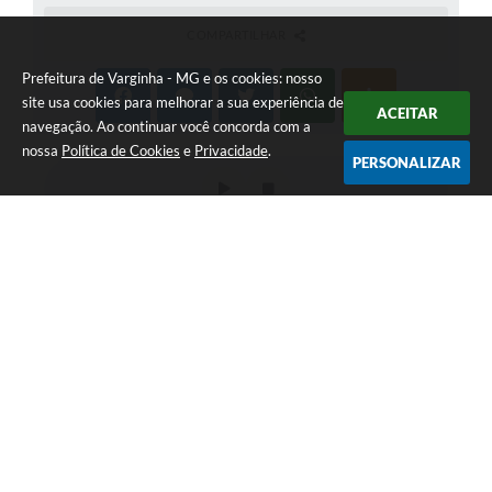
COMPARTILHAR
Prefeitura de Varginha - MG e os cookies: nosso
site usa cookies para melhorar a sua experiência de
ACEITAR
navegação. Ao continuar você concorda com a
nossa
Política de Cookies
e
Privacidade
.
PERSONALIZAR
Telefone: (35) 3690-2000
Endereço: Rua Júlio Paulo Marcellini, nº 50 | CEP: 37018-050
Atendimento de Segunda-feira a Sexta-feira das 07h30 as 17h30
CNPJ: 18.240.119/0001-05
Prefeitura de Varginha - MG