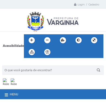
Login / Cadastro
Acessibilidade
BUSCA DO SITE:
MENU