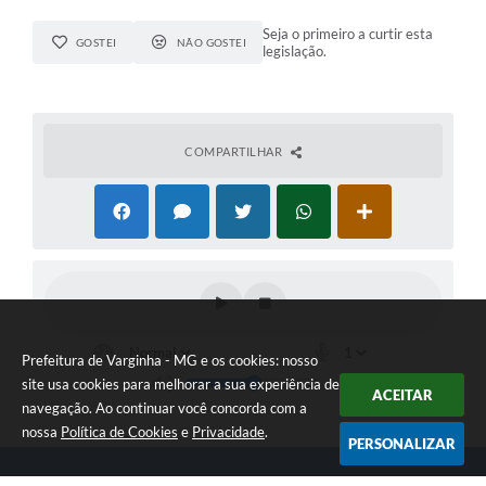
Seja o primeiro a curtir esta
GOSTEI
NÃO GOSTEI
legislação.
COMPARTILHAR
Prefeitura de Varginha - MG e os cookies: nosso
site usa cookies para melhorar a sua experiência de
ACEITAR
navegação. Ao continuar você concorda com a
nossa
Política de Cookies
e
Privacidade
.
PERSONALIZAR
Telefone: (35) 3690-2000