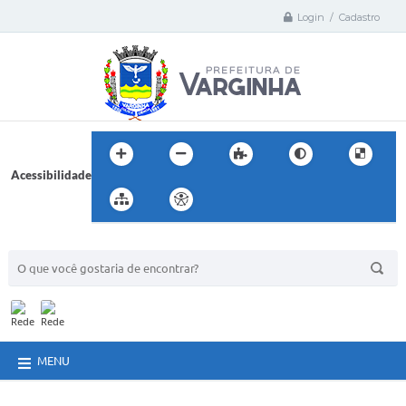
Login / Cadastro
Acessibilidade
BUSCA DO SITE:
MENU