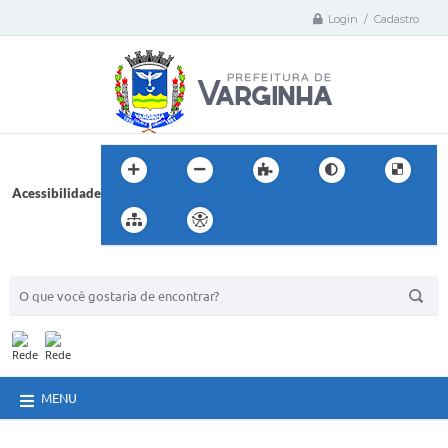
Login / Cadastro
Acessibilidade
BUSCA DO SITE:
MENU