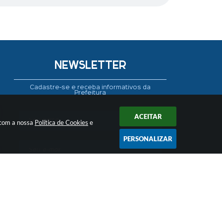
NEWSLETTER
Cadastre-se e receba informativos da
Prefeitura
ACEITAR
 com a nossa
Política de Cookies
e
PERSONALIZAR
CADASTRAR