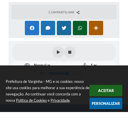
COMPARTILHAR
Prefeitura de Varginha - MG e os cookies: nosso
site usa cookies para melhorar a sua experiência de
ACEITAR
navegação. Ao continuar você concorda com a
nossa
Política de Cookies
e
Privacidade
.
PERSONALIZAR
Telefone: (35) 3690-2000
Endereço: Rua Júlio Paulo Marcellini, nº 50 | CEP: 37018-050
Atendimento de Segunda-feira a Sexta-feira das 07h30 as 17h30