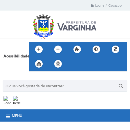
Login / Cadastro
Acessibilidade
BUSCA DO SITE:
MENU