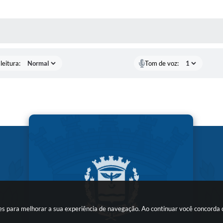
AS MÍDIAS
leitura:
Tom de voz:
kies para melhorar a sua experiência de navegação. Ao continuar você concorda