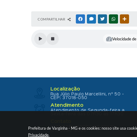
COMPARTILHAR
FACEBOOK
MESSENGER
TWITTER
WHATSAPP
OUTR
Velocidade de 
Localização
Rua Júlio Paulo Marcellini, nº 50 -
CEP: 37018-050
Atendimento
Atendimento de Segunda-feira a
Sexta-feira das 07h30 as 17h30
Contato
contato@varginha.mg.gov.br
Prefeitura de Varginha - MG e os cookies: nosso site usa coo
(35) 3690-2000
Privacidade
.