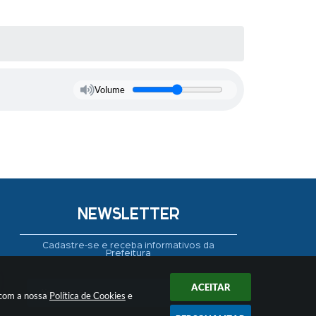
Volume
NEWSLETTER
Cadastre-se e receba informativos da
Prefeitura
ACEITAR
 com a nossa
Política de Cookies
e