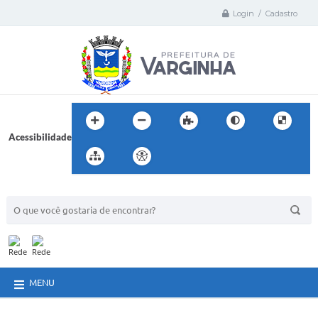
Login / Cadastro
Acessibilidade
BUSCA DO SITE:
MENU