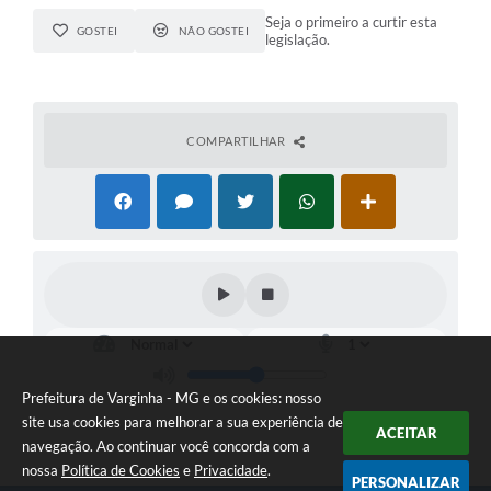
Seja o primeiro a curtir esta
GOSTEI
NÃO GOSTEI
legislação.
COMPARTILHAR
Prefeitura de Varginha - MG e os cookies: nosso
site usa cookies para melhorar a sua experiência de
ACEITAR
navegação. Ao continuar você concorda com a
nossa
Política de Cookies
e
Privacidade
.
PERSONALIZAR