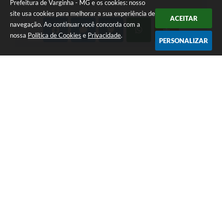
Prefeitura de Varginha - MG e os cookies: nosso
COMPARTILHAR
site usa cookies para melhorar a sua experiência de
ACEITAR
navegação. Ao continuar você concorda com a
nossa
Política de Cookies
e
Privacidade
.
PERSONALIZAR
Telefone: (35) 3690-2000
Endereço: Rua Júlio Paulo Marcellini, nº 50 | CEP: 37018-050
Atendimento de Segunda-feira a Sexta-feira das 07h30 as 17h30
CNPJ: 18.240.119/0001-05
Prefeitura de Varginha - MG
Versão do Sistema:
3.5.3 - 19/06/2026
Portal atualizado em:
07/08/2026 17:04
Dados Abertos