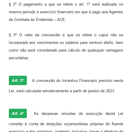
§ 2º O pagamento a que se refere o art. 1º será realizado no
mesmo período e exercício financeiro em que é pago aos Agentes
de Combate às Endemias – ACE.
§ 3º O valor da concessão a que se refere o caput não se
incorporará aos vencimentos ou salários para nenhum efeito, bem
como não será considerado para cálculo de quaisquer vantagens
pecuniárias.
Art. 3º
A concessão do Incentivo Financeiro previsto nesta
Lei, será calculada retroativamente a partir de janeiro de 2023.
Art. 4º
As despesas oriundas da execução desta Lei
correrão à conta de dotações orçamentárias próprias do fluente
exercício e dos próximos, podendo, inclusive, haver a abertura de