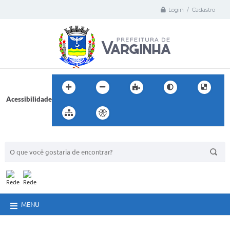
Login / Cadastro
Acessibilidade
BUSCA DO SITE:
MENU