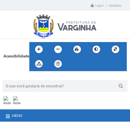
Login / Cadastro
Acessibilidade
BUSCA DO SITE:
MENU