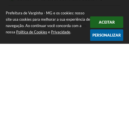
Prefeitura de Varginha - MG e os cookies: nosso
site usa cookies para melhorar a sua experiência de
Seja o primeiro a curtir esta
ACEITAR
GOSTEI
NÃO GOSTEI
navegação. Ao continuar você concorda com a
legislação.
nossa
Política de Cookies
e
Privacidade
.
PERSONALIZAR
COMPARTILHAR