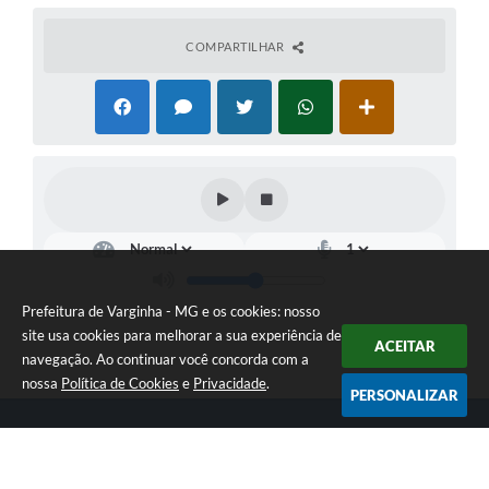
COMPARTILHAR
Prefeitura de Varginha - MG e os cookies: nosso
site usa cookies para melhorar a sua experiência de
ACEITAR
navegação. Ao continuar você concorda com a
nossa
Política de Cookies
e
Privacidade
.
PERSONALIZAR
Telefone: (35) 3690-2000
Endereço: Rua Júlio Paulo Marcellini, nº 50 | CEP: 37018-050
Atendimento de Segunda-feira a Sexta-feira das 07h30 as 17h30