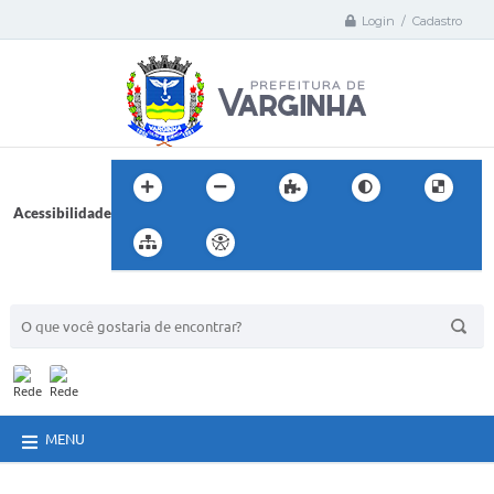
Login / Cadastro
Acessibilidade
BUSCA DO SITE:
MENU