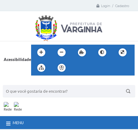
Login / Cadastro
Acessibilidade
BUSCA DO SITE:
MENU