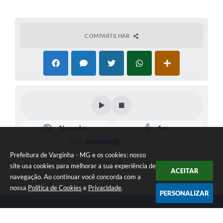
COMPARTILHAR
Prefeitura de Varginha - MG e os cookies: nosso
site usa cookies para melhorar a sua experiência de
ACEITAR
navegação. Ao continuar você concorda com a
nossa
Política de Cookies
e
Privacidade
.
PERSONALIZAR
Telefone: (35) 3690-2000
Endereço: Rua Júlio Paulo Marcellini, nº 50 | CEP: 37018-050