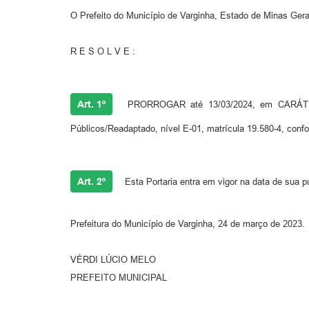
O Prefeito do Município de Varginha, Estado de Minas Gerai
R E S O L V E :
Art. 1º
PRORROGAR até 13/03/2024, em CARÁTER 
Públicos/Readaptado, nível E-01, matrícula 19.580-4, conf
Art. 2º
Esta Portaria entra em vigor na data de sua p
Prefeitura do Município de Varginha, 24 de março de 2023.
VÉRDI LÚCIO MELO
PREFEITO MUNICIPAL