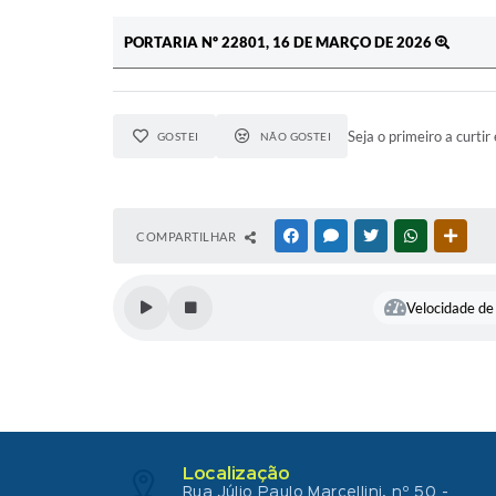
PORTARIA Nº 22801, 16 DE MARÇO DE 2026
Seja o primeiro a curtir 
GOSTEI
NÃO GOSTEI
COMPARTILHAR
FACEBOOK
MESSENGER
TWITTER
WHATSAPP
OUTR
Velocidade de 
Localização
Rua Júlio Paulo Marcellini, nº 50 -