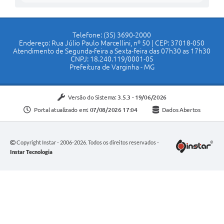
Telefone: (35) 3690-2000
Endereço: Rua Júlio Paulo Marcellini, nº 50 | CEP: 37018-050
Atendimento de Segunda-feira a Sexta-feira das 07h30 as 17h30
CNPJ: 18.240.119/0001-05
Prefeitura de Varginha - MG
Versão do Sistema:
3.5.3 - 19/06/2026
Portal atualizado em:
07/08/2026 17:04
Dados Abertos
Copyright Instar - 2006-2026. Todos os direitos reservados -
Instar Tecnologia