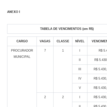
ANEXO I
TABELA DE VENCIMENTOS (em R$)
CARGO
VAGAS
CLASSE
NÍVEL
VENCIME
PROCURADOR
7
1
I
R$ 5.
MUNICIPAL
II
R$ 5.430
III
R$ 5.430
IV
R$ 5.430
V
R$ 5.430
2
2
I
R$ 5.430
II
R$ 5.430