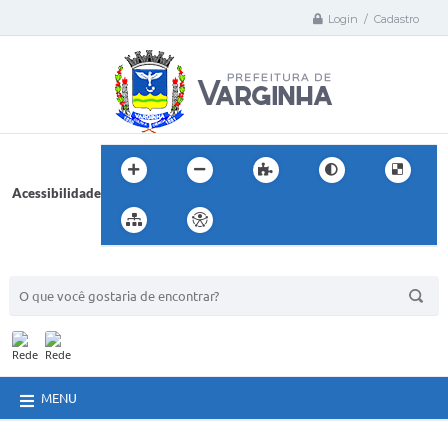
Login / Cadastro
Acessibilidade
BUSCA DO SITE:
MENU