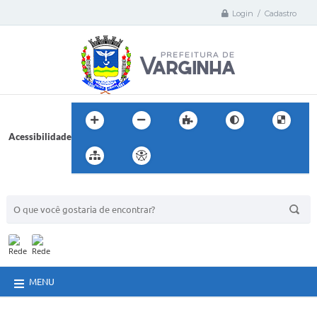
Login / Cadastro
Acessibilidade
BUSCA DO SITE:
MENU