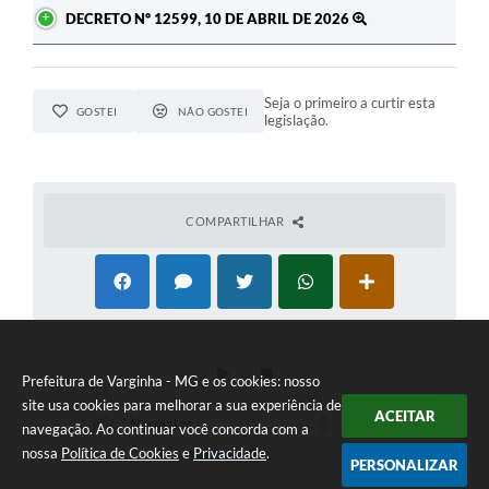
DECRETO Nº 12599, 10 DE ABRIL DE 2026
Seja o primeiro a curtir esta
GOSTEI
NÃO GOSTEI
legislação.
COMPARTILHAR
Prefeitura de Varginha - MG e os cookies: nosso
site usa cookies para melhorar a sua experiência de
ACEITAR
navegação. Ao continuar você concorda com a
nossa
Política de Cookies
e
Privacidade
.
PERSONALIZAR