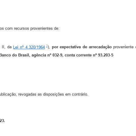
tos com recursos provenientes de:
o II, da
Lei nº 4.320/1964
),
por expectativa de arrecadação
proveniente
Banco do Brasil, agência nº 032-9, conta corrente nº 93.203-5
ublicação, revogadas as disposições em contrário.
23.