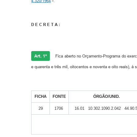
4.320/1964
.
D E C R E T A :
Art. 1º
Fica aberto no Orçamento-Programa do exercí
e quarenta e três mil, oitocentos e noventa e oito reais), à
FICHA
FONTE
ÓRGÃO/UNID.
29
1706
16.01 10.302.1090.2.042 44.90.