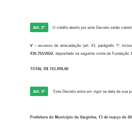
Art. 2°
O crédito aberto por este Decreto serão cober
V –
excesso de arrecadação (art. 43, parágrafo 1º, incis
930.765/2022
, depositado na seguinte conta da Fundação:
TOTAL R$ 743.898,00
Art. 3º
Este Decreto entra em vigor na data de sua p
Prefeitura do Município de Varginha, 13 de março de 20