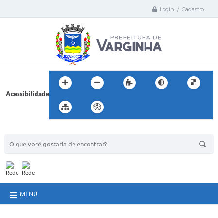
Login / Cadastro
Acessibilidade
BUSCA DO SITE:
MENU