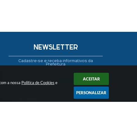
NEWSLETTER
Cadastre-se e receba informativos da
Prefeitura
ACEITAR
 com a nossa
Política de Cookies
e
PERSONALIZAR
CADASTRAR