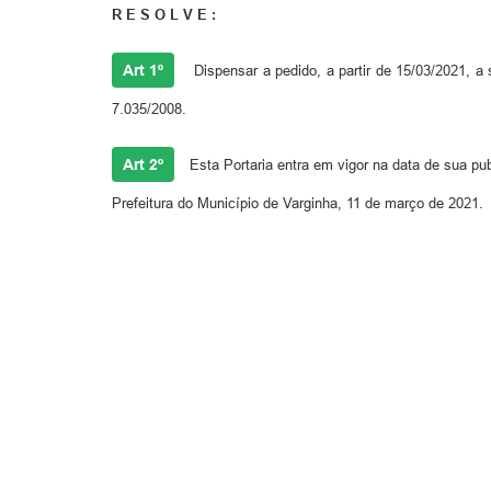
R E S O L V E :
Art 1º
Dispensar a pedido, a partir de 15/03/2021,
7.035/2008.
Art 2º
Esta Portaria entra em vigor na data de sua pu
Prefeitura do Município de Varginha, 11 de março de 2021.