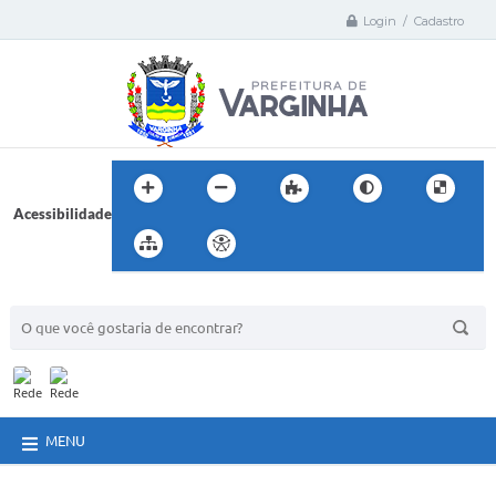
Login / Cadastro
Acessibilidade
BUSCA DO SITE:
MENU