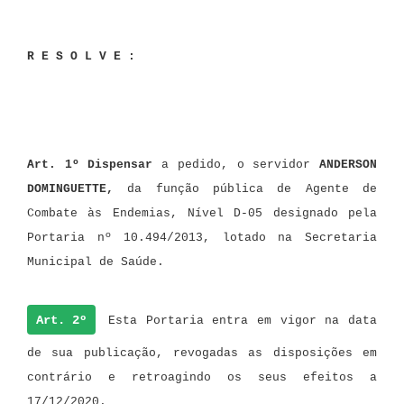
R E S O L V E :
Art. 1º Dispensar
a pedido, o servidor
ANDERSON
DOMINGUETTE,
da função pública de Agente de
Combate às Endemias, Nível D-05 designado pela
Portaria
nº 10.494/2013, lotado na Secretaria
Municipal de Saúde.
Art. 2º
Esta Portaria entra em vigor na data
de sua publicação, revogadas as disposições em
contrário e retroagindo os seus efeitos a
17/12/2020.