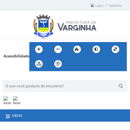
Login / Cadastro
Acessibilidade
BUSCA DO SITE:
MENU