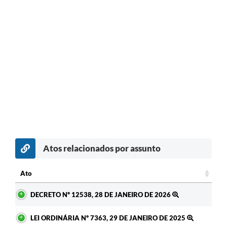
Atos relacionados por assunto
c
Ato
Ato
DECRETO Nº 12538, 28 DE JANEIRO DE 2026
LEI ORDINÁRIA Nº 7363, 29 DE JANEIRO DE 2025