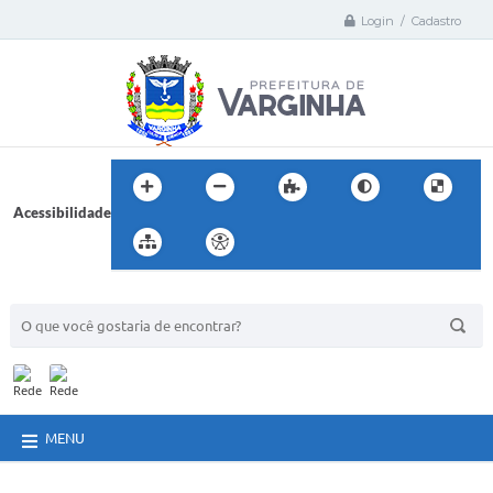
Login / Cadastro
Acessibilidade
BUSCA DO SITE:
MENU