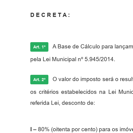
D E C R E T A :
A Base de Cálculo para lançame
Art. 1º
pela Lei Municipal nº 5.945/2014.
O valor do imposto será o resu
Art. 2º
os critérios estabelecidos na Lei Mun
referida Lei, desconto de:
I –
80% (oitenta por cento) para os imóve