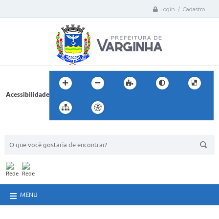
Login / Cadastro
Acessibilidade
BUSCA DO SITE:
MENU