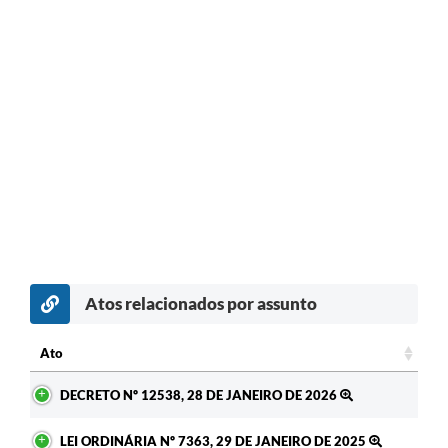
Atos relacionados por assunto
c
Ato
Ato
DECRETO Nº 12538, 28 DE JANEIRO DE 2026
LEI ORDINÁRIA Nº 7363, 29 DE JANEIRO DE 2025