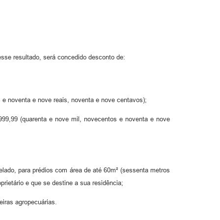
 esse resultado, será concedido desconto de:
 e noventa e nove reais, noventa e nove centavos);
9.999,99 (quarenta e nove mil, novecentos e noventa e nove
elado, para prédios com área de até 60m² (sessenta metros
rietário e que se destine a sua residência;
eiras agropecuárias.