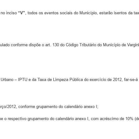
 no inciso
“V”
, todos os eventos sociais do Município, estarão isentos da tax
ulado conforme dispõe o art. 130 do Código Tributário do Município de Varg
al Urbano – IPTU e da Taxa de Limpeza Pública do exercício de 2012, far-se-
arço/2012, conforme grupamento do calendário anexo I;
 o respectivo grupamento do calendário anexo I, com acréscimo de 10% (dez 