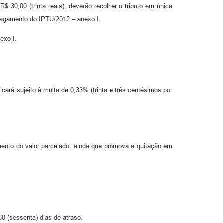
$ 30,00 (trinta reais), deverão recolher o tributo em única
 pagamento do IPTU/2012 – anexo I.
exo I.
cará sujeito à multa de 0,33% (trinta e três centésimos por
imento do valor parcelado, ainda que promova a quitação em
60 (sessenta) dias de atraso.