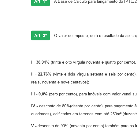
Art. 1º
A Base de Cálculo para lançamento do IPTU/201
Art. 2º
O valor do imposto, será o resultado da aplica
I - 38,94
% (trinta e oito vírgula noventa e quatro por cento
II - 22,76%
(vinte e dois vírgula setenta e seis por cento
reais, noventa e nove centavos);
III - 0,0%
(zero por cento), para imóveis com valor venal su
IV -
desconto de 80%(oitenta por cento), para pagamento à
quadrados), edificados em terrenos com até 250m² (duzento
V -
desconto de 90% (noventa por cento) também para os imó