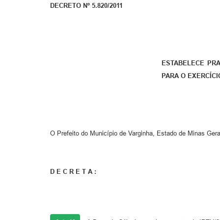
DECRETO Nº 5.820/2011
ESTABELECE PRA
PARA O EXERCÍCI
O Prefeito do Município de Varginha, Estado de Minas Gerai
D E C R E T A :