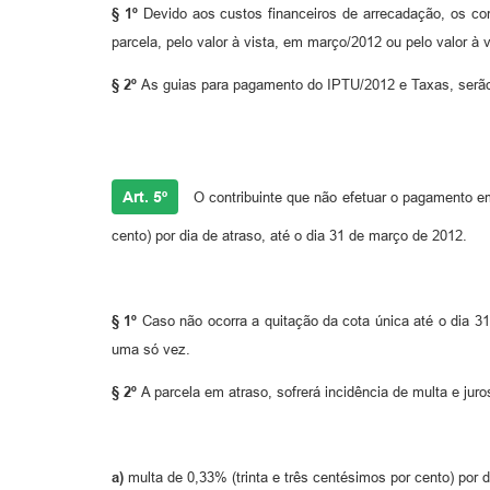
§ 1º
Devido aos custos financeiros de arrecadação, os contr
parcela, pelo valor à vista, em março/2012 ou pelo valor
§ 2º
As guias para pagamento do IPTU/2012 e Taxas, serão 
Art. 5º
O contribuinte que não efetuar o pagamento em 
cento) por dia de atraso, até o dia 31 de março de 2012.
§ 1º
Caso não ocorra a quitação da cota única até o dia 3
uma só vez.
§ 2º
A parcela em atraso, sofrerá incidência de multa e jur
a)
multa de 0,33% (trinta e três centésimos por cento) por d