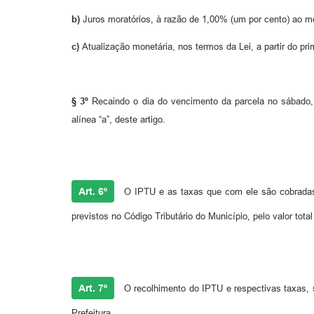
b)
Juros moratórios, à razão de 1,00% (um por cento) ao mê
c)
Atualização monetária, nos termos da Lei, a partir do pri
§ 3º
Recaindo o dia do vencimento da parcela no sábado, 
alínea “a”, deste artigo.
Art. 6º
O IPTU e as taxas que com ele são cobradas,
previstos no Código Tributário do Município, pelo valor tota
Art. 7º
O recolhimento do IPTU e respectivas taxas, 
Prefeitura.