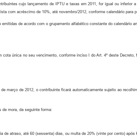
ibuintes cujo lançamento de IPTU e taxas em 2011, for igual ou inferior a R
 à vista com acréscimo de 10%, até novembro/2012, conforme calendário para
emitidas de acordo com o grupamento alfabético constante do calendário an
cota única no seu vencimento, conforme inciso I do Art. 4º deste Decreto, fi
1 de março de 2012, o contribuinte ficará automaticamente sujeito ao recolh
os de mora, da seguinte forma:
ia de atraso, até 60 (sessenta) dias, ou multa de 20% (vinte por cento) após 