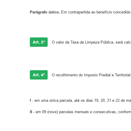
Parágrafo único.
Em contrapartida ao benefício concedido
Art. 3º
O valor da Taxa de Limpeza Pública, será calc
Art. 4º
O recolhimento do Imposto Predial e Territori
I -
em uma única parcela, até os dias 19, 20, 21 e 22 de m
II -
em 09 (nove) parcelas mensais e consecutivas, conforme