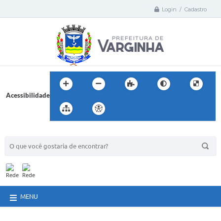
Login / Cadastro
Acessibilidade
BUSCA DO SITE:
MENU