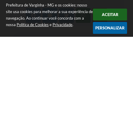
Prefeitura de Varginha - MG e os cookies: nosso
site usa cookies para melhorar a sua experiência de
ACEITAR
navegação. Ao continuar você concorda com a
nossa
Política de Cookies
e
Privacidade
.
PERSONALIZAR
Telefone: (35) 3690-2000
Endereço: Rua Júlio Paulo Marcellini, nº 50 | CEP: 37018-050
Atendimento de Segunda-feira a Sexta-feira das 07h30 as 17h30
CNPJ: 18.240.119/0001-05
Prefeitura de Varginha - MG
Versão do Sistema:
3.5.3 - 19/06/2026
Portal atualizado em:
07/08/2026 15:11
Dados Abertos