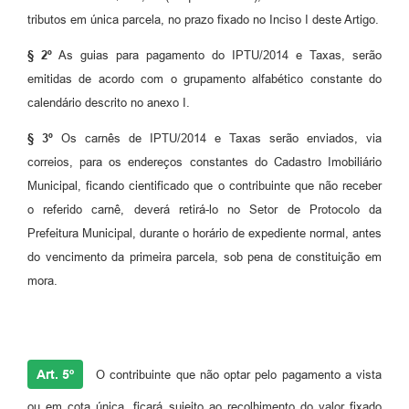
tributos em única parcela, no prazo fixado no Inciso I deste Artigo.
§ 2º
As guias para pagamento do IPTU/2014 e Taxas, serão
emitidas de acordo com o grupamento alfabético constante do
calendário descrito no anexo I.
§ 3º
Os carnês de IPTU/2014 e Taxas serão enviados, via
correios, para os endereços constantes do Cadastro Imobiliário
Municipal, ficando cientificado que o contribuinte que não receber
o referido carnê, deverá retirá-lo no Setor de Protocolo da
Prefeitura Municipal, durante o horário de expediente normal, antes
do vencimento da primeira parcela, sob pena de constituição em
mora.
Art. 5º
O contribuinte que não optar pelo pagamento a vista
ou em cota única, ficará sujeito ao recolhimento do valor fixado