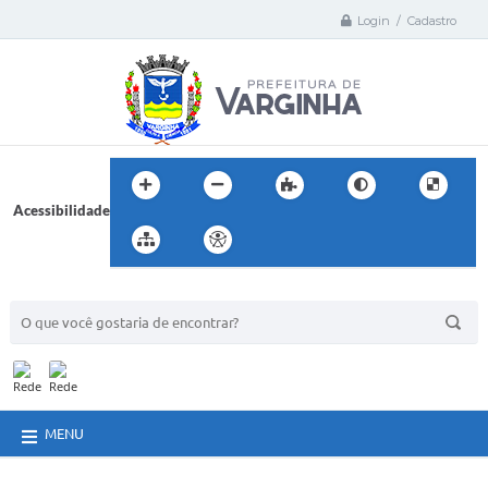
Login / Cadastro
Acessibilidade
BUSCA DO SITE:
MENU