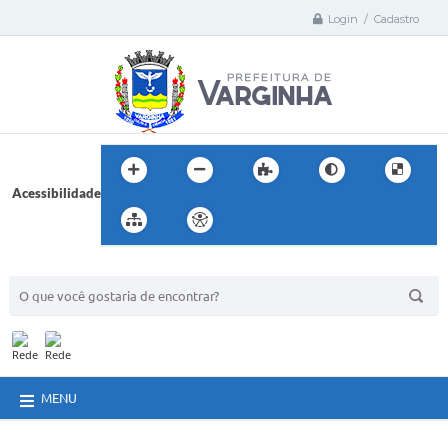
Login / Cadastro
Acessibilidade
BUSCA DO SITE:
MENU