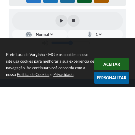
Prefeitura de Varginha - MG e os cookies: nosso
site usa cookies para melhorar a sua experiência de
ACEITAR
navegação. Ao continuar você concorda com a
nossa
Política de Cookies
e
Privacidade
.
PERSONALIZAR
Telefone: (35) 3690-2000
Endereço: Rua Júlio Paulo Marcellini, nº 50 | CEP: 37018-050
Atendimento de Segunda-feira a Sexta-feira das 07h30 as 17h30
CNPJ: 18.240.119/0001-05
Prefeitura de Varginha - MG
Versão do Sistema:
3.5.3 - 19/06/2026
Portal atualizado em:
07/08/2026 17:04
Dados Abertos