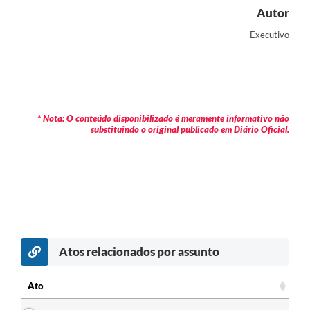
Autor
Executivo
* Nota: O conteúdo disponibilizado é meramente informativo não
substituindo o original publicado em Diário Oficial.
Atos relacionados por assunto
c
Ato
Ato