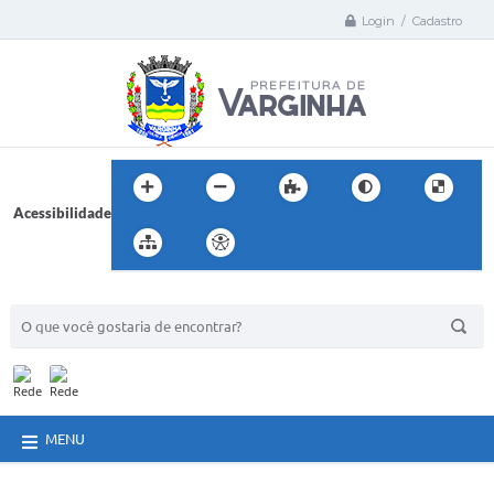
Login / Cadastro
Acessibilidade
BUSCA DO SITE:
MENU